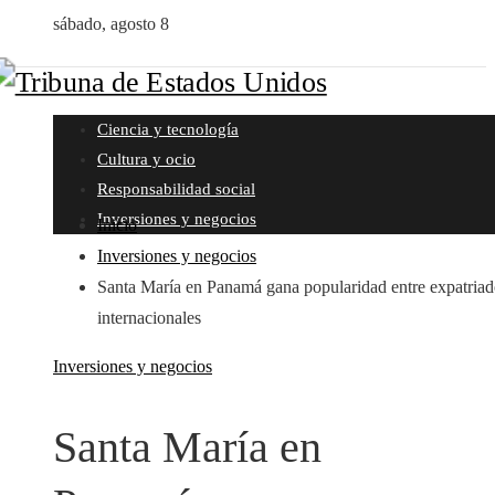
sábado, agosto 8
Ciencia y tecnología
Cultura y ocio
Responsabilidad social
Inversiones y negocios
Inicio
Inversiones y negocios
Santa María en Panamá gana popularidad entre expatriad
internacionales
Inversiones y negocios
Santa María en