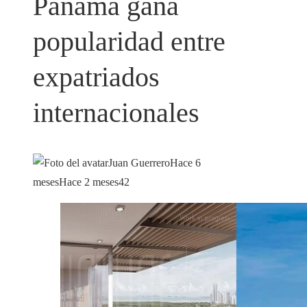
Panamá gana
popularidad entre
expatriados
internacionales
Juan Guerrero
Hace 6
meses
Hace 2 meses
42