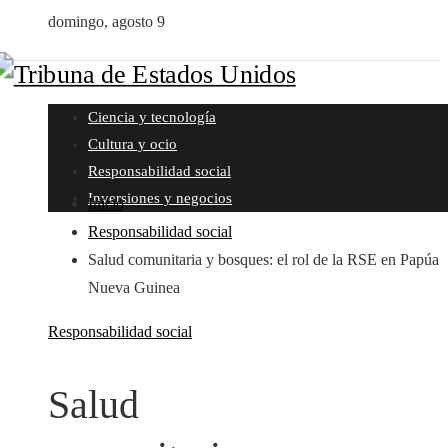
domingo, agosto 9
Ciencia y tecnología
Cultura y ocio
Responsabilidad social
Inversiones y negocios
Inicio
Responsabilidad social
Salud comunitaria y bosques: el rol de la RSE en Papúa
Nueva Guinea
Responsabilidad social
Salud