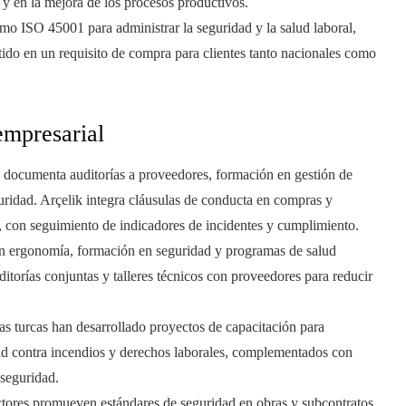
y en la mejora de los procesos productivos.
mo ISO 45001 para administrar la seguridad y la salud laboral,
rtido en un requisito de compra para clientes tanto nacionales como
empresarial
ad documenta auditorías a proveedores, formación en gestión de
guridad. Arçelik integra cláusulas de conducta en compras y
 con seguimiento de indicadores de incidentes y cumplimiento.
o en ergonomía, formación en seguridad y programas de salud
torías conjuntas y talleres técnicos con proveedores para reducir
as turcas han desarrollado proyectos de capacitación para
ad contra incendios y derechos laborales, complementados con
 seguridad.
ctores promueven estándares de seguridad en obras y subcontratos,