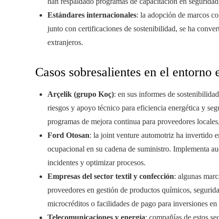
han respaldado programas de capacitación en seguridad 
Estándares internacionales
: la adopción de marcos co
junto con certificaciones de sostenibilidad, se ha conve
extranjeros.
Casos sobresalientes en el entorno 
Arçelik (grupo Koç)
: en sus informes de sostenibilid
riesgos y apoyo técnico para eficiencia energética y se
programas de mejora continua para proveedores locales,
Ford Otosan
: la joint venture automotriz ha invertid
ocupacional en su cadena de suministro. Implementa audi
incidentes y optimizar procesos.
Empresas del sector textil y confección
: algunas marc
proveedores en gestión de productos químicos, segurid
microcréditos o facilidades de pago para inversiones en
Telecomunicaciones y energía
: compañías de estos se