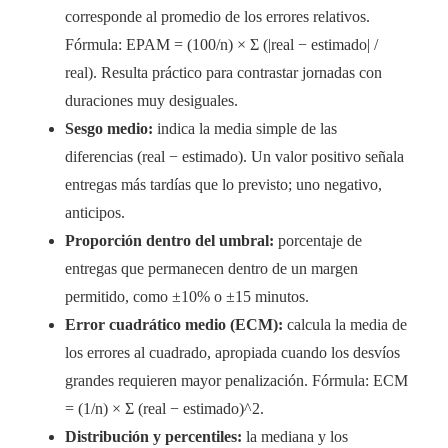
corresponde al promedio de los errores relativos.
Fórmula: EPAM = (100/n) × Σ (|real − estimado| /
real). Resulta práctico para contrastar jornadas con
duraciones muy desiguales.
Sesgo medio:
indica la media simple de las
diferencias (real − estimado). Un valor positivo señala
entregas más tardías que lo previsto; uno negativo,
anticipos.
Proporción dentro del umbral:
porcentaje de
entregas que permanecen dentro de un margen
permitido, como ±10% o ±15 minutos.
Error cuadrático medio (ECM):
calcula la media de
los errores al cuadrado, apropiada cuando los desvíos
grandes requieren mayor penalización. Fórmula: ECM
= (1/n) × Σ (real − estimado)^2.
Distribución y percentiles:
la mediana y los