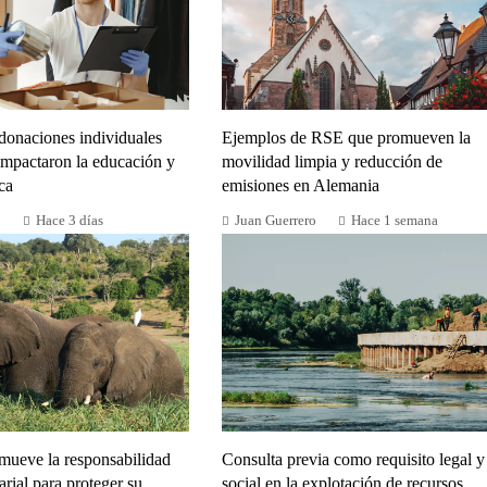
donaciones individuales
Ejemplos de RSE que promueven la
impactaron la educación y
movilidad limpia y reducción de
ca
emisiones en Alemania
o
Hace 3 días
Juan Guerrero
Hace 1 semana
mueve la responsabilidad
Consulta previa como requisito legal y
arial para proteger su
social en la explotación de recursos